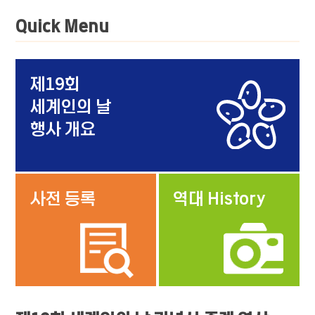
의
Quick Menu
날
기
념
제19회
+
식
세계인의 날
행사 개요
홍
+
보
사전 등록
역대 History