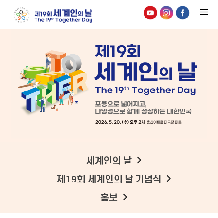
세
계
인
의
+
날
제
19
세계인의 날
회
제19회 세계인의 날 기념식
세
계
홍보
인